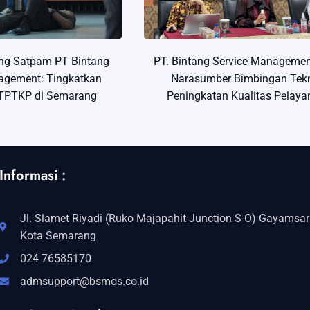
ing Satpam PT Bintang
PT. Bintang Service Managemen
agement: Tingkatkan
Narasumber Bimbingan Tek
TPTKP di Semarang
Peningkatan Kualitas Pelaya
Informasi :
Jl. Slamet Riyadi (Ruko Majapahit Junction S-O) Gayamsari
Kota Semarang
024 76585170
admsupport@bsmos.co.id